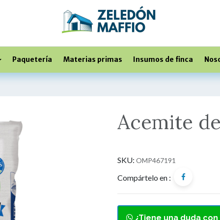
Paquetería
Materias primas
Insumos de finca
Nos
Acemite de
SKU:
OMP467191
Compártelo en :
¿Tiene una duda con