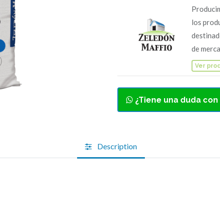
Producim
los prod
destinad
de merca
Ver pro
¿Tiene una duda con
Description