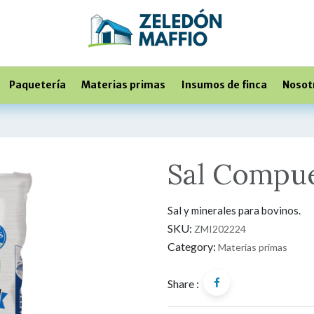
Paquetería
Materias primas
Insumos de finca
Nosot
Sal Compu
Sal y minerales para bovinos.
SKU:
ZMI202224
Category:
Materias primas
Share :